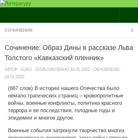
Главная
СОЧИНЕНИЯ
0
Статьи
Сочинение: Образ Дины в рассказе Льва
Кунилингвист
Толстого «Кавказский пленник»
Образование
АВТОР:
GURU
· ОПУБЛИКОВАНО
24.01.2022
· ОБНОВЛЕНО
Сочинения
24.01.2022
Итоговое сочинение 2018-2019
(667 слов) В истории нашего Отечества было
Анализ произведений
немало трагических страниц – кровопролитные
войны, военные конфликты, политика красного
Доклады
террора и ее последствия, голодные годы и
Абитуриентам
эпидемии и многое другое.
Краткие содержания
Военные события затронули творчество многих
Биографии
отечественных литераторов, тема войны прошла