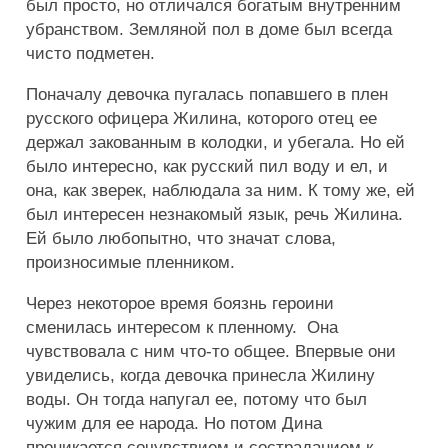
был просто, но отличался богатым внутренним
убранством. Земляной пол в доме был всегда
чисто подметен.
Поначалу девочка пугалась попавшего в плен
русского офицера Жилина, которого отец ее
держал закованным в колодки, и убегала. Но ей
было интересно, как русский пил воду и ел, и
она, как зверек, наблюдала за ним. К тому же, ей
был интересен незнакомый язык, речь Жилина.
Ей было любопытно, что значат слова,
произносимые пленником.
Через некоторое время боязнь героини
сменилась интересом к пленному. Она
чувствовала с ним что-то общее. Впервые они
увиделись, когда девочка принесла Жилину
воды. Он тогда напугал ее, потому что был
чужим для ее народа. Но потом Дина
проникается сочувствием и состраданием к