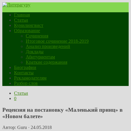
Главная
Статьи
Кунилингвист
Образование
Сочинения
Итоговое сочинение 2018-2019
Анализ произведений
Доклады
Абитуриентам
Краткие содержания
Биографии
Контакты
Рекламодателям
Разбор слов
Статьи
0
Рецензия на постановку «Маленький принц» в
«Новом балете»
Автор:
Guru
·
24.05.2018