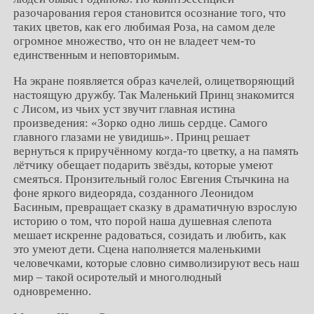
разочарования героя становится осознание того, что
таких цветов, как его любимая Роза, на самом деле
огромное множество, что он не владеет чем-то
единственным и неповторимым.
На экране появляется образ качелей, олицетворяющий
настоящую дружбу. Так Маленький Принц знакомится
с Лисом, из чьих уст звучит главная истина
произведения: «Зорко одно лишь сердце. Самого
главного глазами не увидишь». Принц решает
вернуться к приручённому когда-то цветку, а на память
лётчику обещает подарить звёзды, которые умеют
смеяться. Пронзительный голос Евгения Стычкина на
фоне яркого видеоряда, созданного Леонидом
Басиным, превращает сказку в драматичную взрослую
историю о том, что порой наша душевная слепота
мешает искренне радоваться, созидать и любить, как
это умеют дети. Сцена наполняется маленькими
человечками, которые словно символизируют весь наш
мир – такой осиротелый и многолюдный
одновременно.