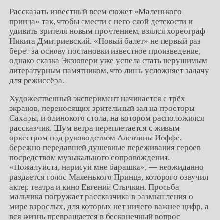
Рассказать известный всем сюжет «Маленького
принца» так, чтобы смести с него слой детскости и
удивить зрителя новым прочтением, взялся хореограф
Никита Дмитриевский. «Новый балет» не первый раз
берет за основу постановки известное произведение,
однако сказка Экзюпери уже успела стать нерушимым
литературным памятником, что лишь усложняет задачу
для режиссёра.
Художественный эксперимент начинается с трёх
экранов, переносящих зрительный зал на просторы
Сахары, и одинокого стола, на котором расположился
рассказчик. Шум ветра переплетается с живым
оркестром под руководством Алевтины Иоффе,
бережно передавшей душевные переживания героев
посредством музыкального сопровождения.
«Пожалуйста, нарисуй мне барашка», — неожиданно
раздается голос Маленького Принца, которого озвучил
актер театра и кино Евгений Стычкин. Просьба
мальчика погружает рассказчика в размышления о
мире взрослых, для которых нет ничего важнее цифр, а
вся жизнь превращается в бесконечный вопрос