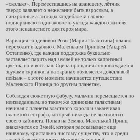
«сколько». Переместившись на авансцену, лётчик
твердо заявляет о нежелании быть взрослым, а
синхронные аттитюды кордебалета словно
подчеркивают одинаковость уклада каждого жителя
этого ненавистного для героя мира.
Вариация горделивой Розы (Мария Плахотина) плавно
переходит в адажио с Маленьким Принцем (Андрей
Остапенко), где каждая поддержка буквально
заставляет парить над землей не только капризный
цветок, но и весь зал. Сцена прощания сопровождается
звуками скрипки, а на экранах появляется дождливый
пейзаж – с этого момента начинается путешествие
Маленького Принца по другим планетам.
Соблюдая сюжетную фабулу, мальчик перемещается по
неизведанным, но таким же одиноким галактикам:
начиная с планеты властного короля и заканчивая
планетой географа, который никогда не выходил из
своего кабинета. Попав на Землю, Маленький Принц
знакомится со Змеёй, которая рассказывает еще
наивному, кристально чистому существу, что и среди
людей бывает одиноко. Но квинтэссенцией