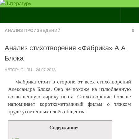
Главная
АНАЛИЗ ПРОИЗВЕДЕНИЙ
0
Статьи
Анализ стихотворения «Фабрика» А.А.
Кунилингвист
Блока
Образование
АВТОР:
GURU
·
24.07.2018
Сочинения
Фабрика стоит в стороне от всех стихотворений
Итоговое сочинение 2018-2019
Александра Блока. Оно не похоже на излюбленную
Анализ произведений
возвышенную лирику поэта. Стихотворение больше
напоминает короткометражный фильм о тяжком
Доклады
труде угнетённых слоёв общества.
Абитуриентам
Краткие содержания
Содержание:
Биографии